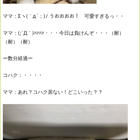
ママ：Σヽ(｀д´；)ﾉ うおおおお！ 可愛すぎるっ・・
ママ：(;´Д｀)ﾊｧﾊｧ・・・今日は負けんぞ・・・（耐）
（耐）（耐）
ー数分経過ー
コハク：・・・・
ママ：あれ？コハク居ない！どこいった？？