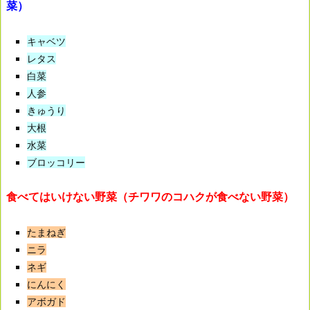
菜）
キャベツ
レタス
白菜
人参
きゅうり
大根
水菜
ブロッコリー
食べてはいけない野菜（チワワのコハクが食べない野菜）
たまねぎ
ニラ
ネギ
にんにく
アボガド