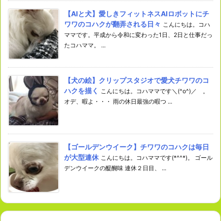
【AIと犬】愛しきフィットネスAIロボットにチ
ワワのコハクが翻弄される日々
こんにちは。コハ
ママです。平成から令和に変わった1日、2日と仕事だっ
たコハママ。 ...
【犬の絵】クリップスタジオで愛犬チワワのコ
ハクを描く
こんにちは。コハママです＼(^o^)／ 。
オデ、暇よ・・・ 雨の休日最強の暇つ ...
【ゴールデンウイーク】チワワのコハクは毎日
が大型連休
こんにちは。コハママです(*^^*)。 ゴール
デンウイークの醍醐味 連休２日目、 ...