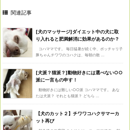
関連記事
[犬のマッサージ]ダイエット中の犬に取
り入れると肥満解消に効果があるのか？
コハママです。 毎日猛暑が続く中、ポッチャリ子
豚ちゃんチワワのコハクは、毎朝の散 ...
[犬派？猫派？]動物好きには選べない○○
派に一言もの申す！
動物好きには難しい○○派 コハママです。 あな
たは犬派？ それとも猫派？ どちら ...
【犬のカット２】チワワコハクサマーカ
ット再び