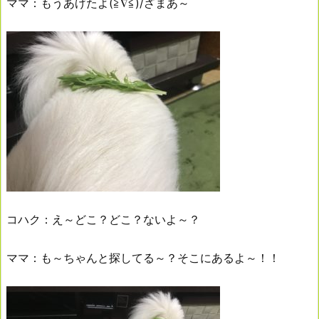
ママ：もうあげたよ(≧∇≦)/ざまあ～
コハク：え～どこ？どこ？ないよ～？
ママ：も～ちゃんと探してる～？そこにあるよ～！！