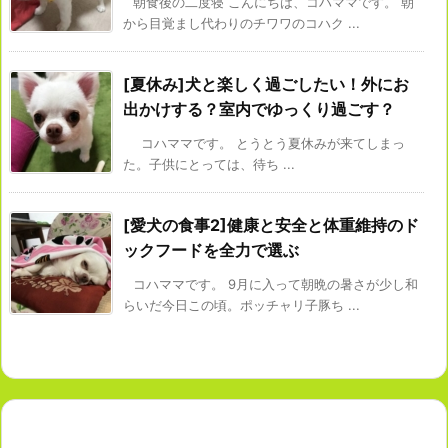
朝食後の二度寝 こんにちは、コハママです。 朝
から目覚まし代わりのチワワのコハク ...
[夏休み]犬と楽しく過ごしたい！外にお
出かけする？室内でゆっくり過ごす？
コハママです。 とうとう夏休みが来てしまっ
た。子供にとっては、待ち ...
[愛犬の食事2]健康と安全と体重維持のド
ックフードを全力で選ぶ
コハママです。 9月に入って朝晩の暑さが少し和
らいだ今日この頃。ポッチャリ子豚ち ...