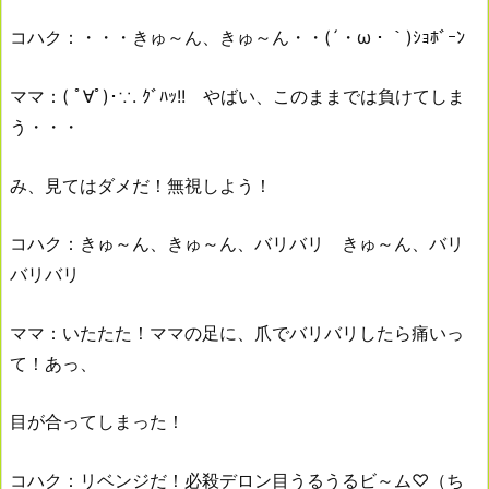
コハク：・・・きゅ～ん、きゅ～ん・・(´・ω・｀)ｼｮﾎﾞｰﾝ
ママ：( ﾟ∀ﾟ)･∵. ｸﾞﾊｯ!! やばい、このままでは負けてしま
う・・・
み、見てはダメだ！無視しよう！
コハク：きゅ～ん、きゅ～ん、バリバリ きゅ～ん、バリ
バリバリ
ママ：いたたた！ママの足に、爪でバリバリしたら痛いっ
て！あっ、
目が合ってしまった！
コハク：リベンジだ！必殺デロン目うるうるビ～ム♡（ち