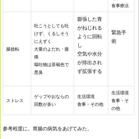
食事療法
膨張した胃
吐こうとしても吐
がねじれる
緊急手
けず、くるしそう
ように回転
術
にえずく
し
腸捻転
大量のよだれ・腹
空気や水分
痛
が排出され
嘔吐物は茶褐色で
ず拡張する
悪臭
生活環境
ゲップやおならの
生活環境
ストレス
食事・そ
回数が多い
食事・その他
の他
参考程度に、胃腸の病気をあげてみた。