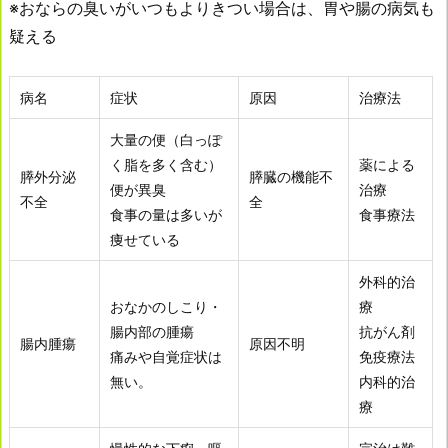
※おならの臭いがいつもよりきつい場合は、胃や腸の病気も
疑える
病名
症状
原因
治療法
大量の便（白っぽ
く脂を多く含む）
薬による
膵外分泌
膵臓の機能不
便が異臭
治療
不全
全
食事の量は多いが
食事療法
痩せている
外科的治
おなかのしこり・
療
腸内部の腫瘍
抗がん剤
腸内腫瘍
原因不明
痛みや自覚症状は
免疫療法
無い。
内科的治
療