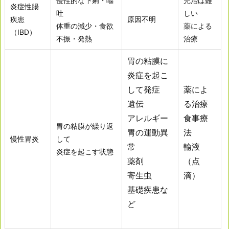
慢性的な下痢・嘔
完治は難
炎症性腸
吐
しい
疾患
原因不明
体重の減少・食欲
薬による
（IBD）
不振・発熱
治療
胃の粘膜に
炎症を起こ
して発症
薬によ
遺伝
る治療
アレルギー
食事療
胃の粘膜が繰り返
胃の運動異
法
慢性胃炎
して
常
輸液
炎症を起こす状態
薬剤
（点
寄生虫
滴）
基礎疾患な
ど