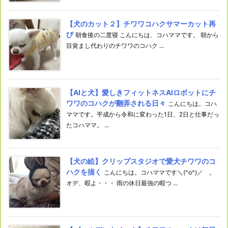
【犬のカット２】チワワコハクサマーカット再
び
朝食後の二度寝 こんにちは、コハママです。 朝から
目覚まし代わりのチワワのコハク ...
【AIと犬】愛しきフィットネスAIロボットにチ
ワワのコハクが翻弄される日々
こんにちは。コハ
ママです。平成から令和に変わった1日、2日と仕事だっ
たコハママ。 ...
【犬の絵】クリップスタジオで愛犬チワワのコ
ハクを描く
こんにちは。コハママです＼(^o^)／ 。
オデ、暇よ・・・ 雨の休日最強の暇つ ...