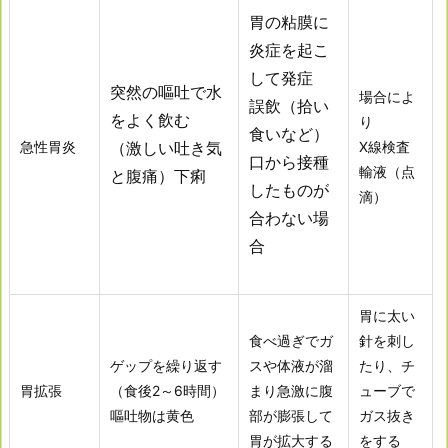
胃の粘膜に
炎症を起こ
して発症
突然の嘔吐で水
場合によ
誤飲（拾い
をよく飲む
り
食いなど）
急性胃炎
（激しい吐き気
X線検査
口から接種
輸液（点
と腹痛）下痢
したものが
滴）
合わない場
合
胃に太い
食べ過ぎでガ
針を刺し
ゲップを繰り返す
スや体液が溜
たり、チ
胃拡張
（食後2～6時間）
まり急激に腹
ューブで
嘔吐物は黄色
部が膨張して
ガス抜き
胃が拡大する
をする